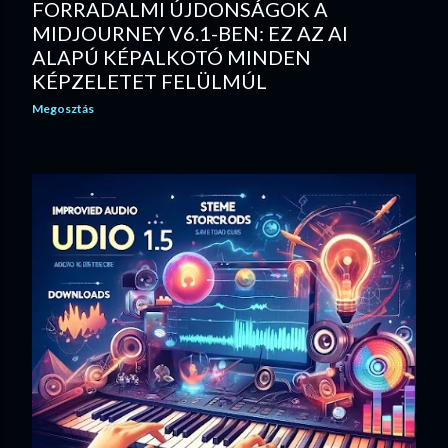
FORRADALMI ÚJDONSÁGOK A
é
MIDJOURNEY V6.1-BEN: EZ AZ AI
ALAPÚ KÉPALKOTÓ MINDEN
s
KÉPZELETET FELÜLMÚL
e
Megosztás
k