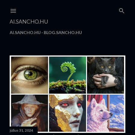
Ugrás a fő tartalomra
AI.SANCHO.HU
AI.SANCHO.HU
BLOG.SANCHO.HU
B
e
j
e
g
y
z
július 31, 2024