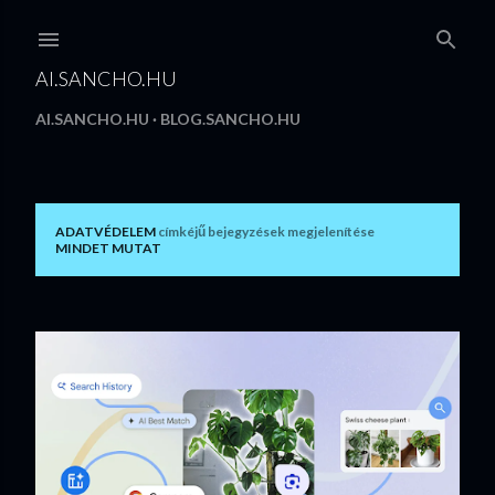
Ugrás a fő tartalomra
AI.SANCHO.HU
AI.SANCHO.HU
BLOG.SANCHO.HU
ADATVÉDELEM
címkéjű bejegyzések megjelenítése
B
MINDET MUTAT
e
j
e
g
y
z