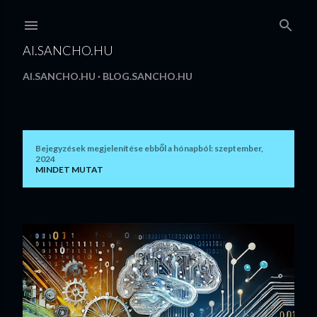
Ugrás a fő tartalomra
AI.SANCHO.HU
AI.SANCHO.HU
BLOG.SANCHO.HU
Bejegyzések megjelenítése ebből a hónapból: szeptember,
B
2024
MINDET MUTAT
e
j
e
g
y
z