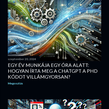
é
s
e
k
szeptember 20, 2024
EGY ÉV MUNKÁJA EGY ÓRA ALATT:
HOGYAN ÍRTA MEG A CHATGPT A PHD
KÓDOT VILLÁMGYORSAN?
Megosztás