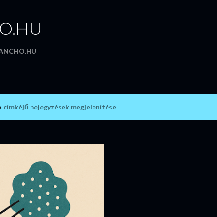
Ugrás a fő tartalomra
HO.HU
SANCHO.HU
A
címkéjű bejegyzések megjelenítése