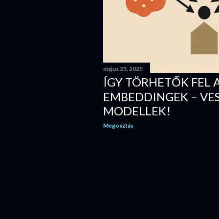
z
é
s
e
k
május 25, 2025
ÍGY TÖRHETŐK FEL 
EMBEDDINGEK – VES
MODELLEK!
Megosztás